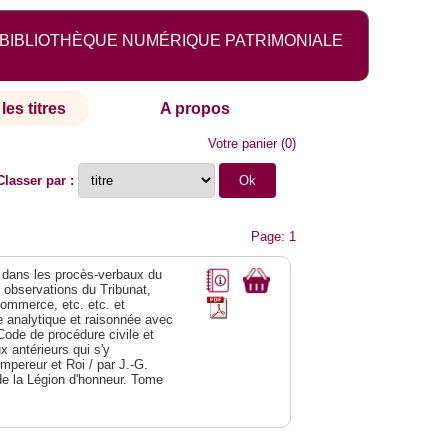
BIBLIOTHÈQUE NUMÉRIQUE PATRIMONIALE
les titres
A propos
Votre panier
(
0
)
Classer par :
Page: 1
dans les procès-verbaux du
s observations du Tribunat,
commerce, etc. etc. et
analytique et raisonnée avec
Code de procédure civile et
 antérieurs qui s'y
Empereur et Roi / par J.-G.
de la Légion d'honneur. Tome