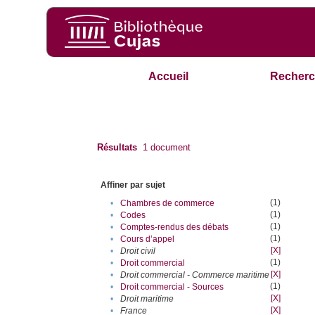
Accueil
Recherc
Résultats
1
document
Affiner par sujet
(1)
•
Chambres de commerce
(1)
•
Codes
(1)
•
Comptes-rendus des débats
(1)
•
Cours d’appel
[X]
•
Droit civil
(1)
•
Droit commercial
[X]
•
Droit commercial - Commerce maritime
(1)
•
Droit commercial - Sources
[X]
•
Droit maritime
[X]
•
France