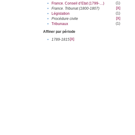
(1)
•
France. Conseil d’Etat (1799-....)
[X]
•
France. Tribunat (1800-1807)
(1)
•
Législation
[X]
•
Procédure civile
(1)
•
Tribunaux
Affiner par période
[X]
•
1789-1815