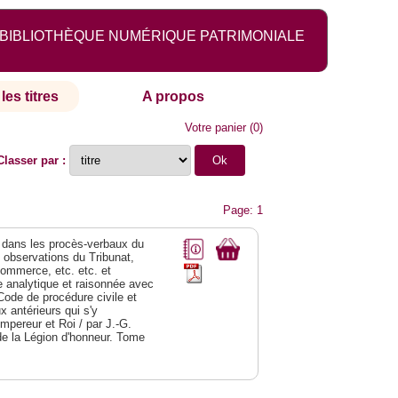
BIBLIOTHÈQUE NUMÉRIQUE PATRIMONIALE
les titres
A propos
Votre panier
(
0
)
Classer par :
Page: 1
dans les procès-verbaux du
s observations du Tribunat,
commerce, etc. etc. et
analytique et raisonnée avec
Code de procédure civile et
 antérieurs qui s'y
Empereur et Roi / par J.-G.
de la Légion d'honneur. Tome