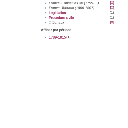
[X]
•
France. Conseil d’Etat (1799-....)
[X]
•
France. Tribunat (1800-1807)
(1)
•
Législation
(1)
•
Procédure civile
[X]
•
Tribunaux
Affiner par période
(1)
•
1789-1815