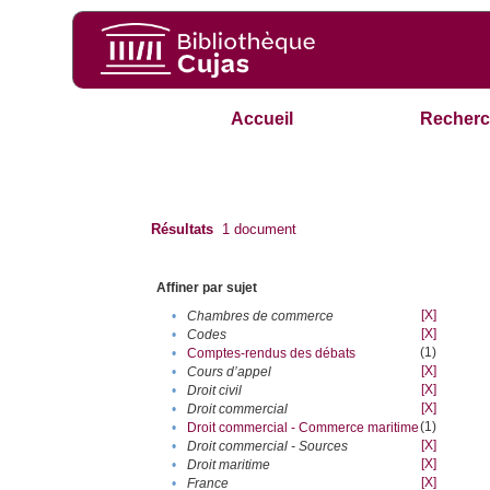
Accueil
Recherc
Résultats
1
document
Affiner par sujet
[X]
•
Chambres de commerce
[X]
•
Codes
(1)
•
Comptes-rendus des débats
[X]
•
Cours d’appel
[X]
•
Droit civil
[X]
•
Droit commercial
(1)
•
Droit commercial - Commerce maritime
[X]
•
Droit commercial - Sources
[X]
•
Droit maritime
[X]
•
France