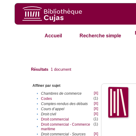
Accueil
Recherche simple
Résultats
1
document
Affiner par sujet
[X]
•
Chambres de commerce
(1)
•
Codes
[X]
•
Comptes-rendus des débats
[X]
•
Cours d’appel
[X]
•
Droit civil
(1)
•
Droit commercial
(1)
Droit commercial - Commerce
•
maritime
[X]
•
Droit commercial - Sources