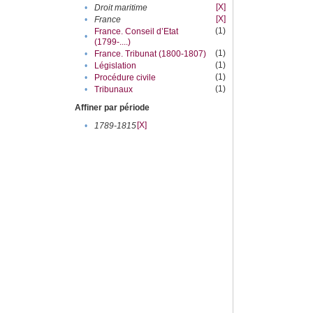
[X]
•
Droit maritime
[X]
•
France
(1)
France. Conseil d’Etat
•
(1799-....)
(1)
•
France. Tribunat (1800-1807)
(1)
•
Législation
(1)
•
Procédure civile
(1)
•
Tribunaux
Affiner par période
[X]
•
1789-1815