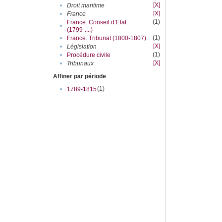
[X]
•
Droit maritime
[X]
•
France
(1)
France. Conseil d’Etat
•
(1799-....)
(1)
•
France. Tribunat (1800-1807)
[X]
•
Législation
(1)
•
Procédure civile
[X]
•
Tribunaux
Affiner par période
(1)
•
1789-1815