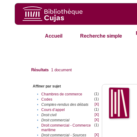
Accueil
Recherche simple
Résultats
1
document
Affiner par sujet
(1)
•
Chambres de commerce
(1)
•
Codes
[X]
•
Comptes-rendus des débats
(1)
•
Cours d’appel
[X]
•
Droit civil
[X]
•
Droit commercial
(1)
Droit commercial - Commerce
•
maritime
[X]
•
Droit commercial - Sources