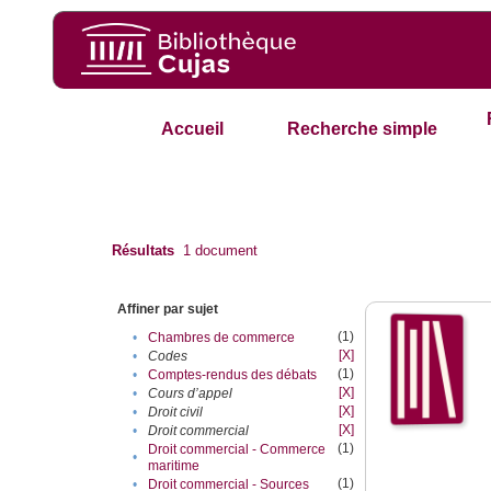
Accueil
Recherche simple
Résultats
1
document
Affiner par sujet
(1)
•
Chambres de commerce
[X]
•
Codes
(1)
•
Comptes-rendus des débats
[X]
•
Cours d’appel
[X]
•
Droit civil
[X]
•
Droit commercial
(1)
Droit commercial - Commerce
•
maritime
(1)
•
Droit commercial - Sources