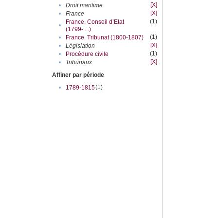
[X]
•
Droit maritime
[X]
•
France
(1)
France. Conseil d’Etat
•
(1799-....)
(1)
•
France. Tribunat (1800-1807)
[X]
•
Législation
(1)
•
Procédure civile
[X]
•
Tribunaux
Affiner par période
(1)
•
1789-1815