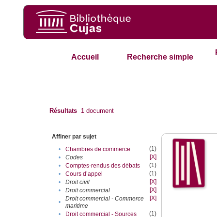
Accueil
Recherche simple
Résultats
1
document
Affiner par sujet
(1)
•
Chambres de commerce
[X]
•
Codes
(1)
•
Comptes-rendus des débats
(1)
•
Cours d’appel
[X]
•
Droit civil
[X]
•
Droit commercial
[X]
Droit commercial - Commerce
•
maritime
(1)
•
Droit commercial - Sources