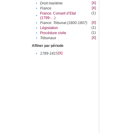
[X]
•
Droit maritime
[X]
•
France
(1)
France. Conseil d’Etat
•
(1799-....)
[X]
•
France. Tribunat (1800-1807)
(1)
•
Législation
(1)
•
Procédure civile
[X]
•
Tribunaux
Affiner par période
[X]
•
1789-1815