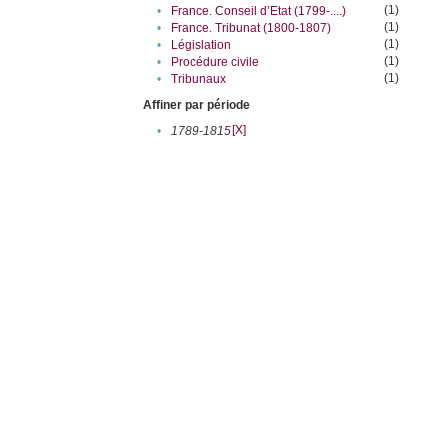
(1)
•
France. Conseil d’Etat (1799-....)
(1)
•
France. Tribunat (1800-1807)
(1)
•
Législation
(1)
•
Procédure civile
(1)
•
Tribunaux
Affiner par période
[X]
•
1789-1815