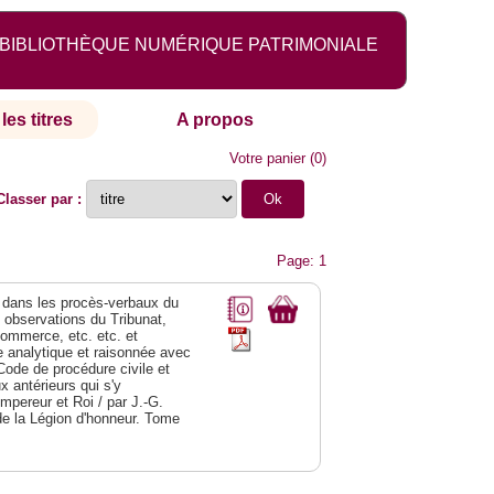
BIBLIOTHÈQUE NUMÉRIQUE PATRIMONIALE
les titres
A propos
Votre panier
(
0
)
Classer par :
Page: 1
dans les procès-verbaux du
s observations du Tribunat,
commerce, etc. etc. et
analytique et raisonnée avec
Code de procédure civile et
 antérieurs qui s'y
Empereur et Roi / par J.-G.
de la Légion d'honneur. Tome