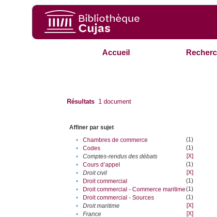
Accueil
Recherc
Résultats
1
document
Affiner par sujet
(1)
•
Chambres de commerce
(1)
•
Codes
[X]
•
Comptes-rendus des débats
(1)
•
Cours d’appel
[X]
•
Droit civil
(1)
•
Droit commercial
(1)
•
Droit commercial - Commerce maritime
(1)
•
Droit commercial - Sources
[X]
•
Droit maritime
[X]
•
France