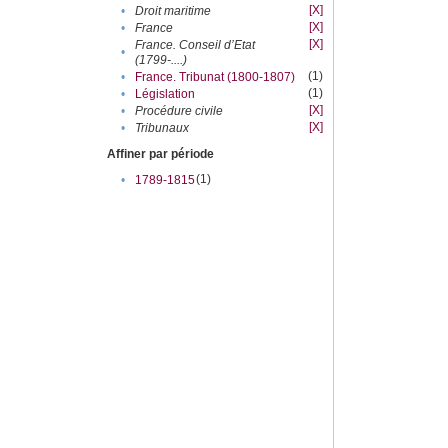
[X]
•
Droit maritime
[X]
•
France
[X]
France. Conseil d’Etat
•
(1799-....)
(1)
•
France. Tribunat (1800-1807)
(1)
•
Législation
[X]
•
Procédure civile
[X]
•
Tribunaux
Affiner par période
(1)
•
1789-1815