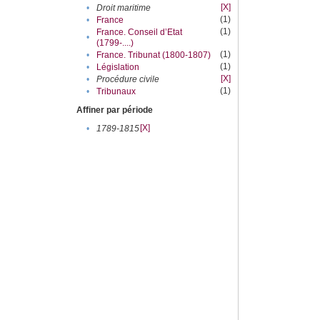
[X]
•
Droit maritime
(1)
•
France
(1)
France. Conseil d’Etat
•
(1799-....)
(1)
•
France. Tribunat (1800-1807)
(1)
•
Législation
[X]
•
Procédure civile
(1)
•
Tribunaux
Affiner par période
[X]
•
1789-1815