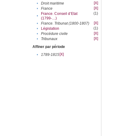
[X]
•
Droit maritime
[X]
•
France
(1)
France. Conseil d’Etat
•
(1799-....)
[X]
•
France. Tribunat (1800-1807)
(1)
•
Législation
[X]
•
Procédure civile
[X]
•
Tribunaux
Affiner par période
[X]
•
1789-1815