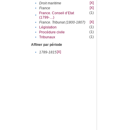
[X]
•
Droit maritime
[X]
•
France
(1)
France. Conseil d’Etat
•
(1799-....)
[X]
•
France. Tribunat (1800-1807)
(1)
•
Législation
(1)
•
Procédure civile
(1)
•
Tribunaux
Affiner par période
[X]
•
1789-1815