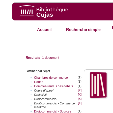
Accueil
Recherche simple
Résultats
1
document
Affiner par sujet
(1)
•
Chambres de commerce
(1)
•
Codes
(1)
•
Comptes-rendus des débats
[X]
•
Cours d’appel
[X]
•
Droit civil
[X]
•
Droit commercial
[X]
Droit commercial - Commerce
•
maritime
(1)
•
Droit commercial - Sources