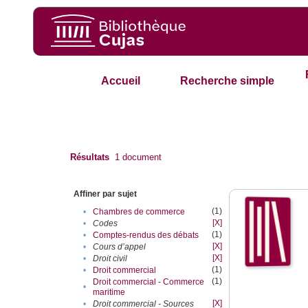
Accueil
Recherche simple
Résultats
1
document
Affiner par sujet
(1)
•
Chambres de commerce
[X]
•
Codes
(1)
•
Comptes-rendus des débats
[X]
•
Cours d’appel
[X]
•
Droit civil
(1)
•
Droit commercial
(1)
Droit commercial - Commerce
•
maritime
[X]
•
Droit commercial - Sources