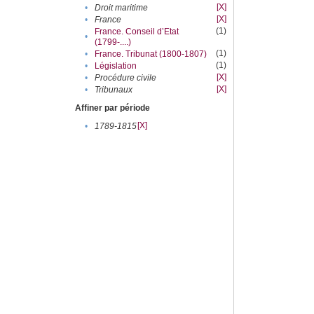
[X]
•
Droit maritime
[X]
•
France
(1)
France. Conseil d’Etat
•
(1799-....)
(1)
•
France. Tribunat (1800-1807)
(1)
•
Législation
[X]
•
Procédure civile
[X]
•
Tribunaux
Affiner par période
[X]
•
1789-1815