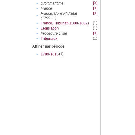
[X]
•
Droit maritime
[X]
•
France
[X]
France. Conseil d’Etat
•
(1799-....)
(1)
•
France. Tribunat (1800-1807)
(1)
•
Législation
[X]
•
Procédure civile
(1)
•
Tribunaux
Affiner par période
(1)
•
1789-1815