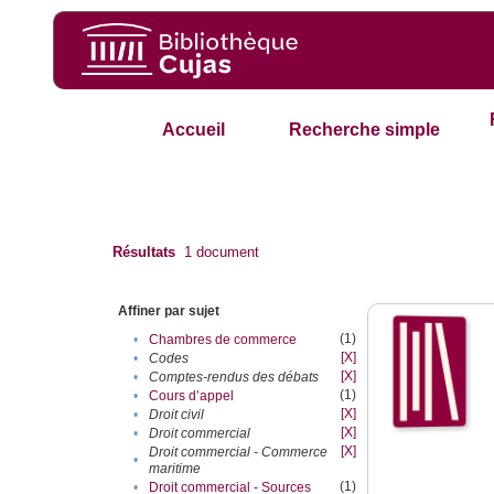
Accueil
Recherche simple
Résultats
1
document
Affiner par sujet
(1)
•
Chambres de commerce
[X]
•
Codes
[X]
•
Comptes-rendus des débats
(1)
•
Cours d’appel
[X]
•
Droit civil
[X]
•
Droit commercial
[X]
Droit commercial - Commerce
•
maritime
(1)
•
Droit commercial - Sources