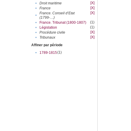
[X]
•
Droit maritime
[X]
•
France
[X]
France. Conseil d’Etat
•
(1799-....)
(1)
•
France. Tribunat (1800-1807)
(1)
•
Législation
[X]
•
Procédure civile
[X]
•
Tribunaux
Affiner par période
(1)
•
1789-1815