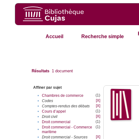
Accueil
Recherche simple
Résultats
1
document
Affiner par sujet
(1)
•
Chambres de commerce
[X]
•
Codes
[X]
•
Comptes-rendus des débats
(1)
•
Cours d’appel
[X]
•
Droit civil
(1)
•
Droit commercial
(1)
Droit commercial - Commerce
•
maritime
[X]
•
Droit commercial - Sources