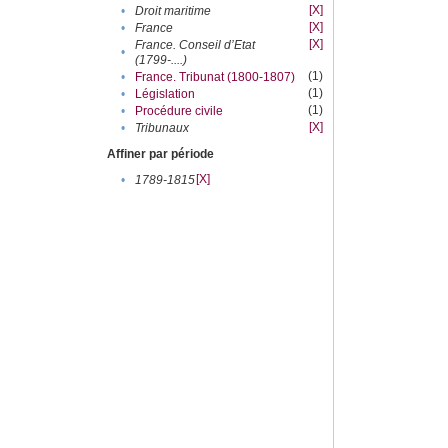
[X]
•
Droit maritime
[X]
•
France
[X]
France. Conseil d’Etat
•
(1799-....)
(1)
•
France. Tribunat (1800-1807)
(1)
•
Législation
(1)
•
Procédure civile
[X]
•
Tribunaux
Affiner par période
[X]
•
1789-1815