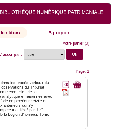
BIBLIOTHÈQUE NUMÉRIQUE PATRIMONIALE
les titres
A propos
Votre panier
(
0
)
Classer par :
Page: 1
dans les procès-verbaux du
s observations du Tribunat,
commerce, etc. etc. et
analytique et raisonnée avec
Code de procédure civile et
 antérieurs qui s'y
Empereur et Roi / par J.-G.
de la Légion d'honneur. Tome