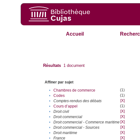
Accueil
Recherc
Résultats
1
document
Affiner par sujet
(1)
•
Chambres de commerce
(1)
•
Codes
[X]
•
Comptes-rendus des débats
(1)
•
Cours d’appel
[X]
•
Droit civil
[X]
•
Droit commercial
[X]
•
Droit commercial - Commerce maritime
[X]
•
Droit commercial - Sources
[X]
•
Droit maritime
[X]
•
France