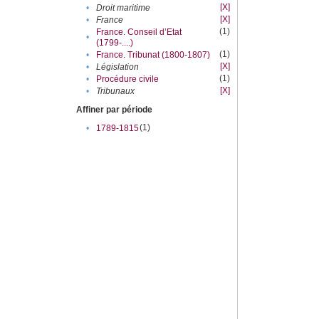
[X]
•
Droit maritime
[X]
•
France
(1)
France. Conseil d’Etat
•
(1799-....)
(1)
•
France. Tribunat (1800-1807)
[X]
•
Législation
(1)
•
Procédure civile
[X]
•
Tribunaux
Affiner par période
(1)
•
1789-1815