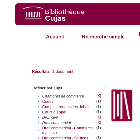
Accueil
Recherche simple
Résultats
1
document
Affiner par sujet
[X]
•
Chambres de commerce
(1)
•
Codes
(1)
•
Comptes-rendus des débats
(1)
•
Cours d’appel
[X]
•
Droit civil
[X]
•
Droit commercial
(1)
Droit commercial - Commerce
•
maritime
(1)
•
Droit commercial - Sources