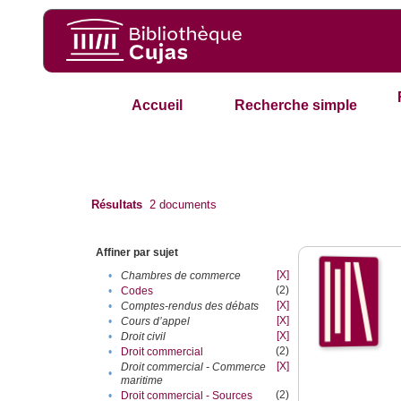
Accueil
Recherche simple
Résultats
2
documents
Affiner par sujet
[X]
•
Chambres de commerce
(2)
•
Codes
[X]
•
Comptes-rendus des débats
[X]
•
Cours d’appel
[X]
•
Droit civil
(2)
•
Droit commercial
[X]
Droit commercial - Commerce
•
maritime
(2)
•
Droit commercial - Sources