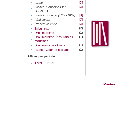
[X]
•
France
[X]
France. Conseil d’Etat
•
(1799-....)
[X]
•
France. Tribunat (1800-1807)
[X]
•
Législation
[X]
•
Procédure civile
(2)
•
Tribunaux
(1)
•
Droit maritime
(1)
Droit maritime - Assurances
•
maritimes
(1)
•
Droit maritime - Avarie
(1)
•
France. Cour de cassation
Affiner par période
(2)
•
1789-1815
Mentio