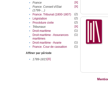
[X]
•
France
[X]
France. Conseil d’Etat
•
(1799-....)
(2)
•
France. Tribunat (1800-1807)
(2)
•
Législation
(2)
•
Procédure civile
[X]
•
Tribunaux
(1)
•
Droit maritime
(1)
Droit maritime - Assurances
•
maritimes
(1)
•
Droit maritime - Avarie
(1)
•
France. Cour de cassation
Affiner par période
[X]
•
1789-1815
Mentio