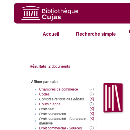
Accueil
Recherche simple
Résultats
2
documents
Affiner par sujet
(2)
•
Chambres de commerce
(2)
•
Codes
[X]
•
Comptes-rendus des débats
(2)
•
Cours d’appel
[X]
•
Droit civil
[X]
•
Droit commercial
[X]
Droit commercial - Commerce
•
maritime
(2)
•
Droit commercial - Sources