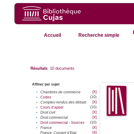
Accueil
Recherche simple
Résultats
10
documents
Affiner par sujet
[X]
•
Chambres de commerce
(10)
•
Codes
[X]
•
Comptes-rendus des débats
(10)
•
Cours d’appel
[X]
•
Droit civil
[X]
•
Droit commercial
(10)
•
Droit commercial - Sources
[X]
•
France
[X]
France. Conseil d’Etat