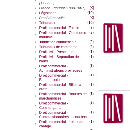
•
(1799-....)
[X]
•
France. Tribunat (1800-1807)
(10)
•
Législation
[X]
•
Procédure civile
(10)
•
Tribunaux
(3)
•
Droit commercial - Faillite
(2)
Droit commercial - Commerce
•
maritime
(2)
•
Juridiction commerciale
(2)
•
Tribunaux de commerce
(1)
•
Droit civil - Prescription
(1)
Droit civil - Séparation de
•
biens
(1)
Droit commercial -
•
Administrateurs provisoires
(1)
Droit commercial -
•
Banqueroute
(1)
Droit commercial - Billets à
•
ordre
(1)
Droit commercial - Bourses de
•
marchandises
(1)
Droit commercial -
•
Commerçants
(1)
Droit commercial -
•
Commissionnaires et courtiers
(1)
Droit commercial - Lettres de
•
change