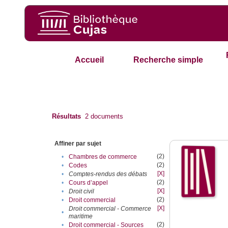
Accueil
Recherche simple
Résultats
2
documents
Affiner par sujet
(2)
•
Chambres de commerce
(2)
•
Codes
[X]
•
Comptes-rendus des débats
(2)
•
Cours d’appel
[X]
•
Droit civil
(2)
•
Droit commercial
[X]
Droit commercial - Commerce
•
maritime
(2)
•
Droit commercial - Sources