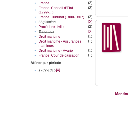
(2)
•
France
(2)
France. Conseil d’Etat
•
(1799-....)
(2)
•
France. Tribunat (1800-1807)
[X]
•
Législation
(2)
•
Procédure civile
[X]
•
Tribunaux
(1)
•
Droit maritime
(1)
Droit maritime - Assurances
•
maritimes
(1)
•
Droit maritime - Avarie
(1)
•
France. Cour de cassation
Affiner par période
[X]
•
1789-1815
Mentio