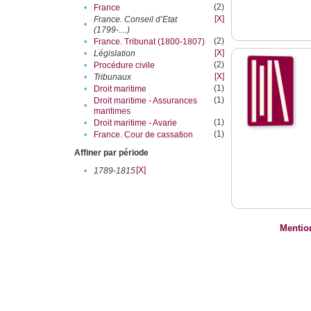
(2)
•
France
[X]
France. Conseil d’Etat
•
(1799-....)
(2)
•
France. Tribunat (1800-1807)
[X]
•
Législation
(2)
•
Procédure civile
[X]
•
Tribunaux
(1)
•
Droit maritime
(1)
Droit maritime - Assurances
•
maritimes
(1)
•
Droit maritime - Avarie
(1)
•
France. Cour de cassation
Affiner par période
[X]
•
1789-1815
Mentio