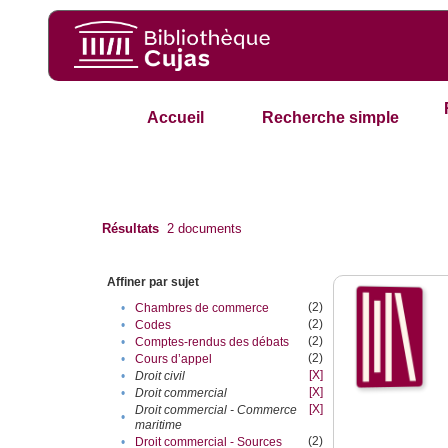
Accueil
Recherche simple
Résultats
2
documents
Affiner par sujet
(2)
•
Chambres de commerce
(2)
•
Codes
(2)
•
Comptes-rendus des débats
(2)
•
Cours d’appel
[X]
•
Droit civil
[X]
•
Droit commercial
[X]
Droit commercial - Commerce
•
maritime
(2)
•
Droit commercial - Sources