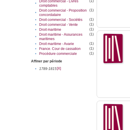
(1)
Droit commercial - Livres
•
comptables
(1)
Droit commercial - Proposition
•
concordataire
(1)
•
Droit commercial - Sociétés
(1)
•
Droit commercial - Vente
(1)
•
Droit maritime
(1)
Droit maritime - Assurances
•
maritimes
(1)
•
Droit maritime - Avarie
(1)
•
France. Cour de cassation
(1)
•
Procédure commerciale
Affiner par période
[X]
•
1789-1815