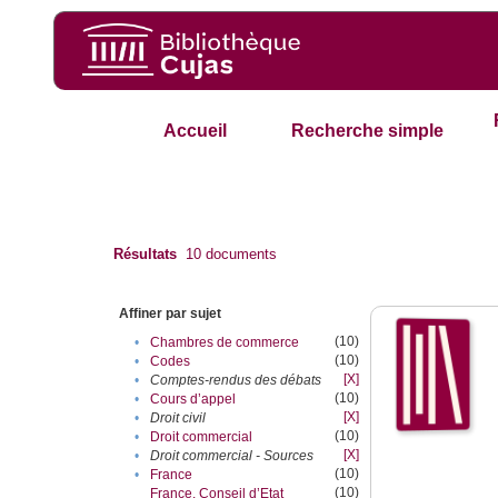
Accueil
Recherche simple
Résultats
10
documents
Affiner par sujet
(10)
•
Chambres de commerce
(10)
•
Codes
[X]
•
Comptes-rendus des débats
(10)
•
Cours d’appel
[X]
•
Droit civil
(10)
•
Droit commercial
[X]
•
Droit commercial - Sources
(10)
•
France
(10)
France. Conseil d’Etat