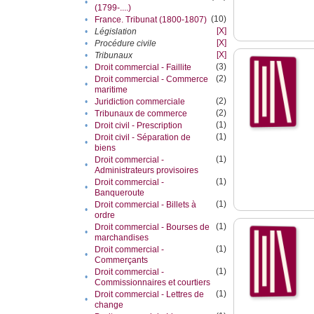
•
(1799-....)
(10)
•
France. Tribunat (1800-1807)
[X]
•
Législation
[X]
•
Procédure civile
[X]
•
Tribunaux
(3)
•
Droit commercial - Faillite
(2)
Droit commercial - Commerce
•
maritime
(2)
•
Juridiction commerciale
(2)
•
Tribunaux de commerce
(1)
•
Droit civil - Prescription
(1)
Droit civil - Séparation de
•
biens
(1)
Droit commercial -
•
Administrateurs provisoires
(1)
Droit commercial -
•
Banqueroute
(1)
Droit commercial - Billets à
•
ordre
(1)
Droit commercial - Bourses de
•
marchandises
(1)
Droit commercial -
•
Commerçants
(1)
Droit commercial -
•
Commissionnaires et courtiers
(1)
Droit commercial - Lettres de
•
change