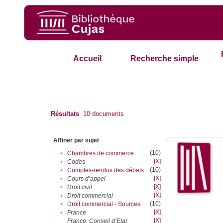
Accueil
Recherche simple
Résultats
10
documents
Affiner par sujet
(10)
•
Chambres de commerce
[X]
•
Codes
(10)
•
Comptes-rendus des débats
[X]
•
Cours d’appel
[X]
•
Droit civil
[X]
•
Droit commercial
(10)
•
Droit commercial - Sources
[X]
•
France
[X]
France. Conseil d’Etat