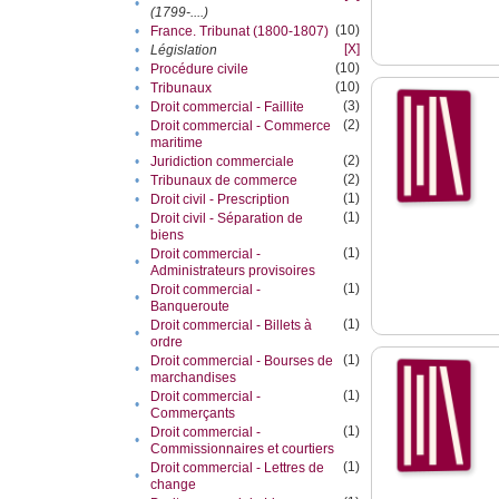
•
(1799-....)
(10)
•
France. Tribunat (1800-1807)
[X]
•
Législation
(10)
•
Procédure civile
(10)
•
Tribunaux
(3)
•
Droit commercial - Faillite
(2)
Droit commercial - Commerce
•
maritime
(2)
•
Juridiction commerciale
(2)
•
Tribunaux de commerce
(1)
•
Droit civil - Prescription
(1)
Droit civil - Séparation de
•
biens
(1)
Droit commercial -
•
Administrateurs provisoires
(1)
Droit commercial -
•
Banqueroute
(1)
Droit commercial - Billets à
•
ordre
(1)
Droit commercial - Bourses de
•
marchandises
(1)
Droit commercial -
•
Commerçants
(1)
Droit commercial -
•
Commissionnaires et courtiers
(1)
Droit commercial - Lettres de
•
change