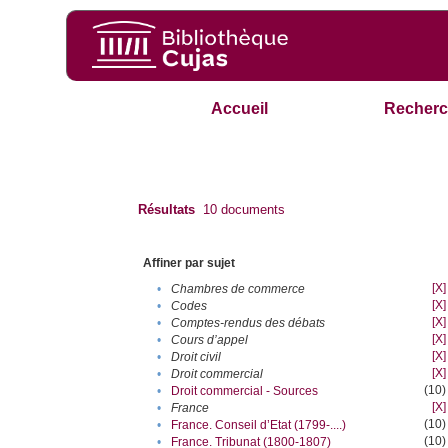
Accueil
Recherc
Résultats
10
documents
Affiner par sujet
[X]
•
Chambres de commerce
[X]
•
Codes
[X]
•
Comptes-rendus des débats
[X]
•
Cours d’appel
[X]
•
Droit civil
[X]
•
Droit commercial
(10)
•
Droit commercial - Sources
[X]
•
France
(10)
•
France. Conseil d’Etat (1799-....)
(10)
•
France. Tribunat (1800-1807)