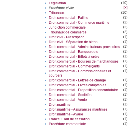
(10)
•
Législation
[X]
•
Procédure civile
(10)
•
Tribunaux
(3)
•
Droit commercial - Faillite
(2)
•
Droit commercial - Commerce maritime
(2)
•
Juridiction commerciale
(2)
•
Tribunaux de commerce
(1)
•
Droit civil - Prescription
(1)
•
Droit civil - Séparation de biens
(1)
•
Droit commercial - Administrateurs provisoires
(1)
•
Droit commercial - Banqueroute
(1)
•
Droit commercial - Billets à ordre
(1)
•
Droit commercial - Bourses de marchandises
(1)
•
Droit commercial - Commerçants
(1)
Droit commercial - Commissionnaires et
•
courtiers
(1)
•
Droit commercial - Lettres de change
(1)
•
Droit commercial - Livres comptables
(1)
•
Droit commercial - Proposition concordataire
(1)
•
Droit commercial - Sociétés
(1)
•
Droit commercial - Vente
(1)
•
Droit maritime
(1)
•
Droit maritime - Assurances maritimes
(1)
•
Droit maritime - Avarie
(1)
•
France. Cour de cassation
(1)
•
Procédure commerciale