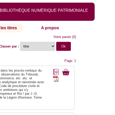
BIBLIOTHÈQUE NUMÉRIQUE PATRIMONIALE
les titres
A propos
Votre panier
(
0
)
Classer par :
Page: 1
dans les procès-verbaux du
s observations du Tribunat,
commerce, etc. etc. et
analytique et raisonnée avec
Code de procédure civile et
 antérieurs qui s'y
Empereur et Roi / par J.-G.
de la Légion d'honneur. Tome