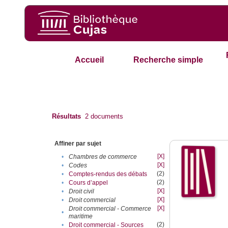
Accueil
Recherche simple
Résultats
2
documents
Affiner par sujet
[X]
•
Chambres de commerce
[X]
•
Codes
(2)
•
Comptes-rendus des débats
(2)
•
Cours d’appel
[X]
•
Droit civil
[X]
•
Droit commercial
[X]
Droit commercial - Commerce
•
maritime
(2)
•
Droit commercial - Sources