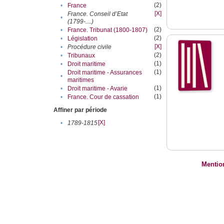
(2)
•
France
[X]
France. Conseil d’Etat
•
(1799-....)
(2)
•
France. Tribunat (1800-1807)
(2)
•
Législation
[X]
•
Procédure civile
(2)
•
Tribunaux
(1)
•
Droit maritime
(1)
Droit maritime - Assurances
•
maritimes
(1)
•
Droit maritime - Avarie
(1)
•
France. Cour de cassation
Affiner par période
[X]
•
1789-1815
Mentio