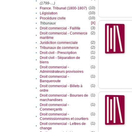
•
(1799-....)
(10)
•
France. Tribunat (1800-1807)
(10)
•
Législation
(10)
•
Procédure civile
[X]
•
Tribunaux
(3)
•
Droit commercial - Faillite
(2)
Droit commercial - Commerce
•
maritime
(2)
•
Juridiction commerciale
(2)
•
Tribunaux de commerce
(1)
•
Droit civil - Prescription
(1)
Droit civil - Séparation de
•
biens
(1)
Droit commercial -
•
Administrateurs provisoires
(1)
Droit commercial -
•
Banqueroute
(1)
Droit commercial - Billets à
•
ordre
(1)
Droit commercial - Bourses de
•
marchandises
(1)
Droit commercial -
•
Commerçants
(1)
Droit commercial -
•
Commissionnaires et courtiers
(1)
Droit commercial - Lettres de
•
change