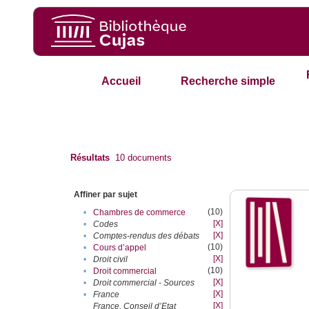
Accueil
Recherche simple
Résultats
10
documents
Affiner par sujet
(10)
•
Chambres de commerce
[X]
•
Codes
[X]
•
Comptes-rendus des débats
(10)
•
Cours d’appel
[X]
•
Droit civil
(10)
•
Droit commercial
[X]
•
Droit commercial - Sources
[X]
•
France
[X]
France. Conseil d’Etat