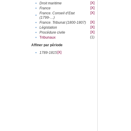
[X]
•
Droit maritime
[X]
•
France
[X]
France. Conseil d’Etat
•
(1799-....)
[X]
•
France. Tribunat (1800-1807)
[X]
•
Législation
[X]
•
Procédure civile
(1)
•
Tribunaux
Affiner par période
[X]
•
1789-1815