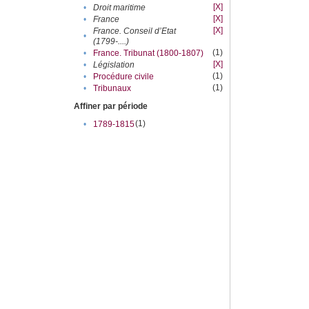
[X]
•
Droit maritime
[X]
•
France
[X]
France. Conseil d’Etat
•
(1799-....)
(1)
•
France. Tribunat (1800-1807)
[X]
•
Législation
(1)
•
Procédure civile
(1)
•
Tribunaux
Affiner par période
(1)
•
1789-1815