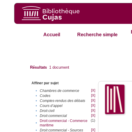
Accueil
Recherche simple
Résultats
1
document
Affiner par sujet
[X]
•
Chambres de commerce
[X]
•
Codes
[X]
•
Comptes-rendus des débats
[X]
•
Cours d’appel
[X]
•
Droit civil
[X]
•
Droit commercial
(1)
Droit commercial - Commerce
•
maritime
[X]
•
Droit commercial - Sources