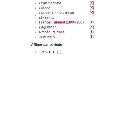
[X]
•
Droit maritime
[X]
•
France
[X]
France. Conseil d’Etat
•
(1799-....)
(1)
•
France. Tribunat (1800-1807)
[X]
•
Législation
(1)
•
Procédure civile
(1)
•
Tribunaux
Affiner par période
(1)
•
1789-1815