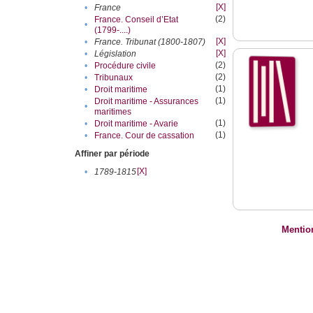
[X]
•
France
(2)
France. Conseil d’Etat
•
(1799-....)
[X]
•
France. Tribunat (1800-1807)
[X]
•
Législation
(2)
•
Procédure civile
(2)
•
Tribunaux
(1)
•
Droit maritime
(1)
Droit maritime - Assurances
•
maritimes
(1)
•
Droit maritime - Avarie
(1)
•
France. Cour de cassation
Affiner par période
[X]
•
1789-1815
Mentio