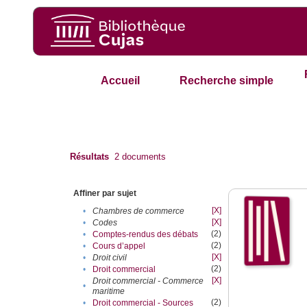
Accueil
Recherche simple
Résultats
2
documents
Affiner par sujet
[X]
•
Chambres de commerce
[X]
•
Codes
(2)
•
Comptes-rendus des débats
(2)
•
Cours d’appel
[X]
•
Droit civil
(2)
•
Droit commercial
[X]
Droit commercial - Commerce
•
maritime
(2)
•
Droit commercial - Sources