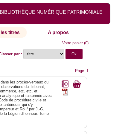
BIBLIOTHÈQUE NUMÉRIQUE PATRIMONIALE
les titres
A propos
Votre panier
(
0
)
Classer par :
Page: 1
dans les procès-verbaux du
s observations du Tribunat,
commerce, etc. etc. et
analytique et raisonnée avec
Code de procédure civile et
 antérieurs qui s'y
Empereur et Roi / par J.-G.
de la Légion d'honneur. Tome