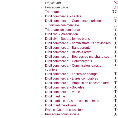
[X]
•
Législation
[X]
•
Procédure civile
(10)
•
Tribunaux
(3)
•
Droit commercial - Faillite
(2)
•
Droit commercial - Commerce maritime
(2)
•
Juridiction commerciale
(2)
•
Tribunaux de commerce
(1)
•
Droit civil - Prescription
(1)
•
Droit civil - Séparation de biens
(1)
•
Droit commercial - Administrateurs provisoires
(1)
•
Droit commercial - Banqueroute
(1)
•
Droit commercial - Billets à ordre
(1)
•
Droit commercial - Bourses de marchandises
(1)
•
Droit commercial - Commerçants
(1)
Droit commercial - Commissionnaires et
•
courtiers
(1)
•
Droit commercial - Lettres de change
(1)
•
Droit commercial - Livres comptables
(1)
•
Droit commercial - Proposition concordataire
(1)
•
Droit commercial - Sociétés
(1)
•
Droit commercial - Vente
(1)
•
Droit maritime
(1)
•
Droit maritime - Assurances maritimes
(1)
•
Droit maritime - Avarie
(1)
•
France. Cour de cassation
(1)
•
Procédure commerciale