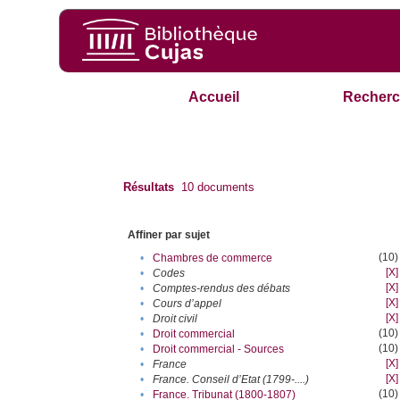
Accueil
Recherc
Résultats
10
documents
Affiner par sujet
(10)
•
Chambres de commerce
[X]
•
Codes
[X]
•
Comptes-rendus des débats
[X]
•
Cours d’appel
[X]
•
Droit civil
(10)
•
Droit commercial
(10)
•
Droit commercial - Sources
[X]
•
France
[X]
•
France. Conseil d’Etat (1799-....)
(10)
•
France. Tribunat (1800-1807)