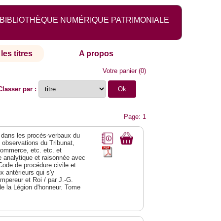
BIBLIOTHÈQUE NUMÉRIQUE PATRIMONIALE
les titres
A propos
Votre panier
(
0
)
Classer par :
Page: 1
dans les procès-verbaux du
s observations du Tribunat,
commerce, etc. etc. et
analytique et raisonnée avec
Code de procédure civile et
 antérieurs qui s'y
Empereur et Roi / par J.-G.
de la Légion d'honneur. Tome