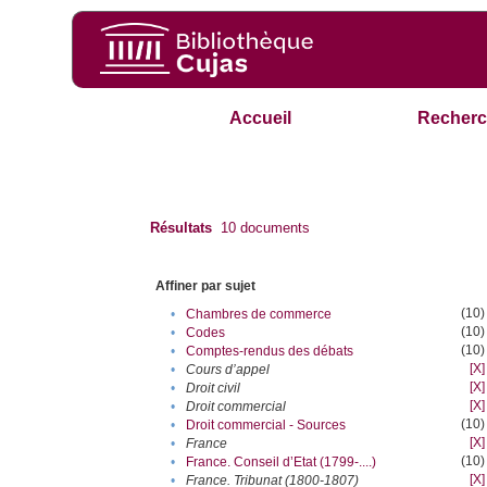
Accueil
Recherc
Résultats
10
documents
Affiner par sujet
(10)
•
Chambres de commerce
(10)
•
Codes
(10)
•
Comptes-rendus des débats
[X]
•
Cours d’appel
[X]
•
Droit civil
[X]
•
Droit commercial
(10)
•
Droit commercial - Sources
[X]
•
France
(10)
•
France. Conseil d’Etat (1799-....)
[X]
•
France. Tribunat (1800-1807)