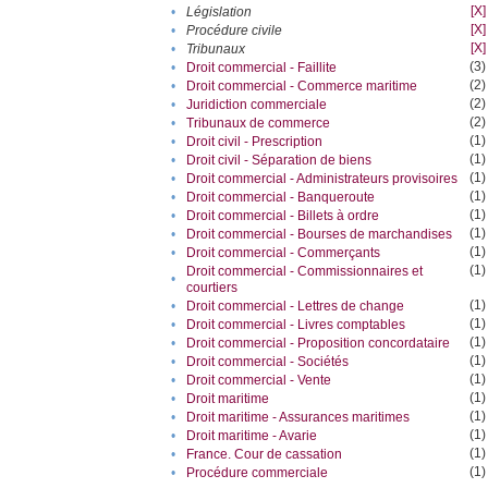
[X]
•
Législation
[X]
•
Procédure civile
[X]
•
Tribunaux
(3)
•
Droit commercial - Faillite
(2)
•
Droit commercial - Commerce maritime
(2)
•
Juridiction commerciale
(2)
•
Tribunaux de commerce
(1)
•
Droit civil - Prescription
(1)
•
Droit civil - Séparation de biens
(1)
•
Droit commercial - Administrateurs provisoires
(1)
•
Droit commercial - Banqueroute
(1)
•
Droit commercial - Billets à ordre
(1)
•
Droit commercial - Bourses de marchandises
(1)
•
Droit commercial - Commerçants
(1)
Droit commercial - Commissionnaires et
•
courtiers
(1)
•
Droit commercial - Lettres de change
(1)
•
Droit commercial - Livres comptables
(1)
•
Droit commercial - Proposition concordataire
(1)
•
Droit commercial - Sociétés
(1)
•
Droit commercial - Vente
(1)
•
Droit maritime
(1)
•
Droit maritime - Assurances maritimes
(1)
•
Droit maritime - Avarie
(1)
•
France. Cour de cassation
(1)
•
Procédure commerciale