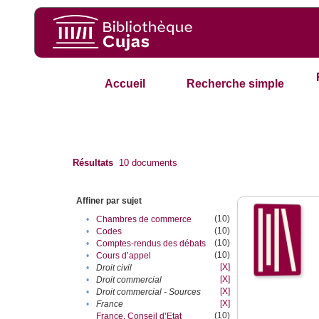
Accueil
Recherche simple
Résultats
10
documents
Affiner par sujet
(10)
•
Chambres de commerce
(10)
•
Codes
(10)
•
Comptes-rendus des débats
(10)
•
Cours d’appel
[X]
•
Droit civil
[X]
•
Droit commercial
[X]
•
Droit commercial - Sources
[X]
•
France
(10)
France. Conseil d’Etat