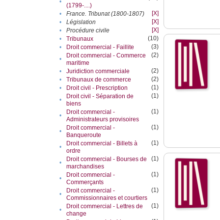
•
(1799-....)
[X]
•
France. Tribunat (1800-1807)
[X]
•
Législation
[X]
•
Procédure civile
(10)
•
Tribunaux
(3)
•
Droit commercial - Faillite
(2)
Droit commercial - Commerce
•
maritime
(2)
•
Juridiction commerciale
(2)
•
Tribunaux de commerce
(1)
•
Droit civil - Prescription
(1)
Droit civil - Séparation de
•
biens
(1)
Droit commercial -
•
Administrateurs provisoires
(1)
Droit commercial -
•
Banqueroute
(1)
Droit commercial - Billets à
•
ordre
(1)
Droit commercial - Bourses de
•
marchandises
(1)
Droit commercial -
•
Commerçants
(1)
Droit commercial -
•
Commissionnaires et courtiers
(1)
Droit commercial - Lettres de
•
change