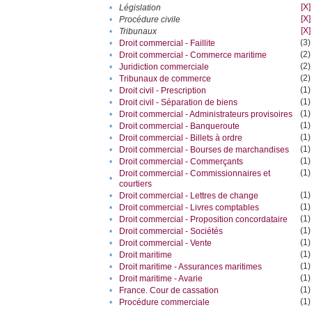
[X]
•
Législation
[X]
•
Procédure civile
[X]
•
Tribunaux
(3)
•
Droit commercial - Faillite
(2)
•
Droit commercial - Commerce maritime
(2)
•
Juridiction commerciale
(2)
•
Tribunaux de commerce
(1)
•
Droit civil - Prescription
(1)
•
Droit civil - Séparation de biens
(1)
•
Droit commercial - Administrateurs provisoires
(1)
•
Droit commercial - Banqueroute
(1)
•
Droit commercial - Billets à ordre
(1)
•
Droit commercial - Bourses de marchandises
(1)
•
Droit commercial - Commerçants
(1)
Droit commercial - Commissionnaires et
•
courtiers
(1)
•
Droit commercial - Lettres de change
(1)
•
Droit commercial - Livres comptables
(1)
•
Droit commercial - Proposition concordataire
(1)
•
Droit commercial - Sociétés
(1)
•
Droit commercial - Vente
(1)
•
Droit maritime
(1)
•
Droit maritime - Assurances maritimes
(1)
•
Droit maritime - Avarie
(1)
•
France. Cour de cassation
(1)
•
Procédure commerciale