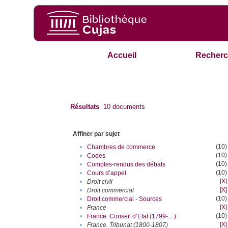
Accueil
Recherc
Résultats
10
documents
Affiner par sujet
(10)
•
Chambres de commerce
(10)
•
Codes
(10)
•
Comptes-rendus des débats
(10)
•
Cours d’appel
[X]
•
Droit civil
[X]
•
Droit commercial
(10)
•
Droit commercial - Sources
[X]
•
France
(10)
•
France. Conseil d’Etat (1799-....)
[X]
•
France. Tribunat (1800-1807)