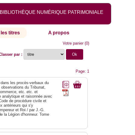
BIBLIOTHÈQUE NUMÉRIQUE PATRIMONIALE
les titres
A propos
Votre panier
(
0
)
Classer par :
Page: 1
dans les procès-verbaux du
s observations du Tribunat,
commerce, etc. etc. et
analytique et raisonnée avec
Code de procédure civile et
 antérieurs qui s'y
Empereur et Roi / par J.-G.
de la Légion d'honneur. Tome