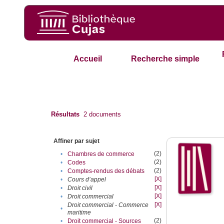
Accueil
Recherche simple
Résultats
2
documents
Affiner par sujet
(2)
•
Chambres de commerce
(2)
•
Codes
(2)
•
Comptes-rendus des débats
[X]
•
Cours d’appel
[X]
•
Droit civil
[X]
•
Droit commercial
[X]
Droit commercial - Commerce
•
maritime
(2)
•
Droit commercial - Sources