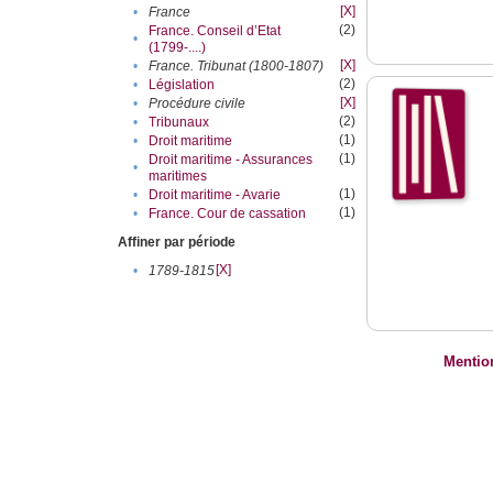
[X]
•
France
(2)
France. Conseil d’Etat
•
(1799-....)
[X]
•
France. Tribunat (1800-1807)
(2)
•
Législation
[X]
•
Procédure civile
(2)
•
Tribunaux
(1)
•
Droit maritime
(1)
Droit maritime - Assurances
•
maritimes
(1)
•
Droit maritime - Avarie
(1)
•
France. Cour de cassation
Affiner par période
[X]
•
1789-1815
Mentio