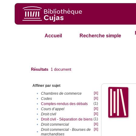
Accueil
Recherche simple
Résultats
1
document
Affiner par sujet
[X]
•
Chambres de commerce
[X]
•
Codes
(1)
•
Comptes-rendus des débats
[X]
•
Cours d’appel
[X]
•
Droit civil
(1)
•
Droit civil - Séparation de biens
[X]
•
Droit commercial
[X]
Droit commercial - Bourses de
•
marchandises