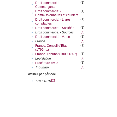
(1)
Droit commercial -
•
Commerçants
(1)
Droit commercial -
•
Commissionnaires et courtiers
(1)
Droit commercial - Livres
•
comptables
(1)
•
Droit commercial - Sociétés
[X]
•
Droit commercial - Sources
(1)
•
Droit commercial - Vente
[X]
•
France
(1)
France. Conseil d’Etat
•
(1799-....)
(1)
•
France. Tribunat (1800-1807)
[X]
•
Législation
(1)
•
Procédure civile
[X]
•
Tribunaux
Affiner par période
[X]
•
1789-1815