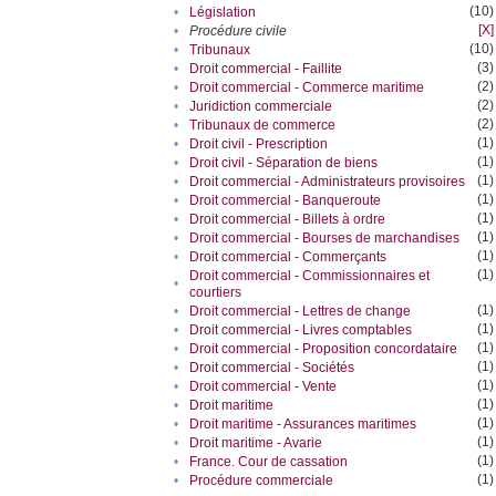
(10)
•
Législation
[X]
•
Procédure civile
(10)
•
Tribunaux
(3)
•
Droit commercial - Faillite
(2)
•
Droit commercial - Commerce maritime
(2)
•
Juridiction commerciale
(2)
•
Tribunaux de commerce
(1)
•
Droit civil - Prescription
(1)
•
Droit civil - Séparation de biens
(1)
•
Droit commercial - Administrateurs provisoires
(1)
•
Droit commercial - Banqueroute
(1)
•
Droit commercial - Billets à ordre
(1)
•
Droit commercial - Bourses de marchandises
(1)
•
Droit commercial - Commerçants
(1)
Droit commercial - Commissionnaires et
•
courtiers
(1)
•
Droit commercial - Lettres de change
(1)
•
Droit commercial - Livres comptables
(1)
•
Droit commercial - Proposition concordataire
(1)
•
Droit commercial - Sociétés
(1)
•
Droit commercial - Vente
(1)
•
Droit maritime
(1)
•
Droit maritime - Assurances maritimes
(1)
•
Droit maritime - Avarie
(1)
•
France. Cour de cassation
(1)
•
Procédure commerciale