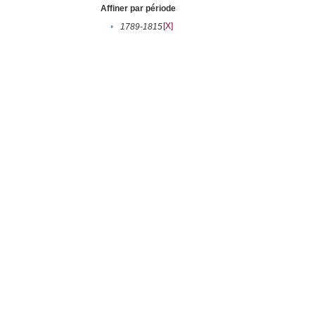
Affiner par période
[X]
•
1789-1815