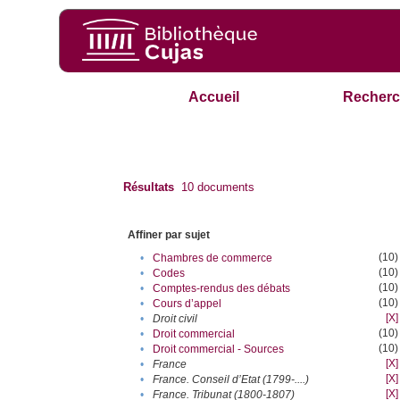
Accueil
Recherc
Résultats
10
documents
Affiner par sujet
(10)
•
Chambres de commerce
(10)
•
Codes
(10)
•
Comptes-rendus des débats
(10)
•
Cours d’appel
[X]
•
Droit civil
(10)
•
Droit commercial
(10)
•
Droit commercial - Sources
[X]
•
France
[X]
•
France. Conseil d’Etat (1799-....)
[X]
•
France. Tribunat (1800-1807)