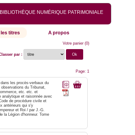
BIBLIOTHÈQUE NUMÉRIQUE PATRIMONIALE
les titres
A propos
Votre panier
(
0
)
Classer par :
Page: 1
dans les procès-verbaux du
s observations du Tribunat,
commerce, etc. etc. et
analytique et raisonnée avec
Code de procédure civile et
 antérieurs qui s'y
Empereur et Roi / par J.-G.
de la Légion d'honneur. Tome