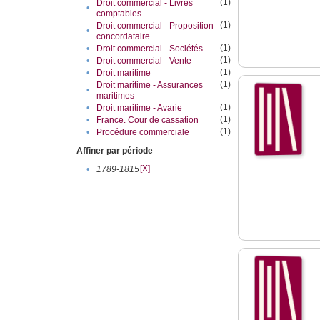
(1)
Droit commercial - Livres
•
comptables
(1)
Droit commercial - Proposition
•
concordataire
(1)
•
Droit commercial - Sociétés
(1)
•
Droit commercial - Vente
(1)
•
Droit maritime
(1)
Droit maritime - Assurances
•
maritimes
(1)
•
Droit maritime - Avarie
(1)
•
France. Cour de cassation
(1)
•
Procédure commerciale
Affiner par période
[X]
•
1789-1815