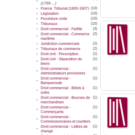
•
(1799-....)
(10)
•
France. Tribunat (1800-1807)
(10)
•
Législation
(10)
•
Procédure civile
(10)
•
Tribunaux
(3)
•
Droit commercial - Faillite
(2)
Droit commercial - Commerce
•
maritime
(2)
•
Juridiction commerciale
(2)
•
Tribunaux de commerce
(1)
•
Droit civil - Prescription
(1)
Droit civil - Séparation de
•
biens
(1)
Droit commercial -
•
Administrateurs provisoires
(1)
Droit commercial -
•
Banqueroute
(1)
Droit commercial - Billets à
•
ordre
(1)
Droit commercial - Bourses de
•
marchandises
(1)
Droit commercial -
•
Commerçants
(1)
Droit commercial -
•
Commissionnaires et courtiers
(1)
Droit commercial - Lettres de
•
change