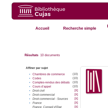
Accueil
Recherche simple
Résultats
10
documents
Affiner par sujet
(10)
•
Chambres de commerce
(10)
•
Codes
(10)
•
Comptes-rendus des débats
(10)
•
Cours d’appel
[X]
•
Droit civil
[X]
•
Droit commercial
[X]
•
Droit commercial - Sources
[X]
•
France
[X]
France. Conseil d’Etat