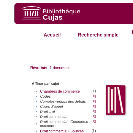
Accueil
Recherche simple
Résultats
1
document
Affiner par sujet
(1)
•
Chambres de commerce
[X]
•
Codes
[X]
•
Comptes-rendus des débats
[X]
•
Cours d’appel
[X]
•
Droit civil
[X]
•
Droit commercial
[X]
Droit commercial - Commerce
•
maritime
(1)
•
Droit commercial - Sources