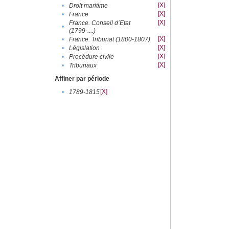
[X]
•
Droit maritime
[X]
•
France
[X]
France. Conseil d’Etat
•
(1799-....)
[X]
•
France. Tribunat (1800-1807)
[X]
•
Législation
[X]
•
Procédure civile
[X]
•
Tribunaux
Affiner par période
[X]
•
1789-1815