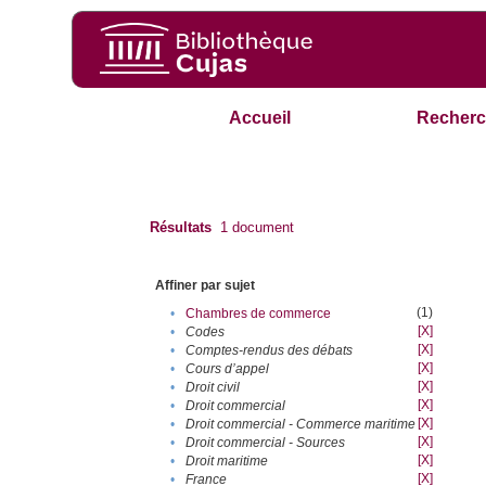
Accueil
Recherc
Résultats
1
document
Affiner par sujet
(1)
•
Chambres de commerce
[X]
•
Codes
[X]
•
Comptes-rendus des débats
[X]
•
Cours d’appel
[X]
•
Droit civil
[X]
•
Droit commercial
[X]
•
Droit commercial - Commerce maritime
[X]
•
Droit commercial - Sources
[X]
•
Droit maritime
[X]
•
France