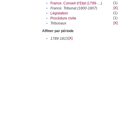
(1)
•
France. Conseil d’Etat (1799-....)
[X]
•
France. Tribunat (1800-1807)
(1)
•
Législation
(1)
•
Procédure civile
[X]
•
Tribunaux
Affiner par période
[X]
•
1789-1815