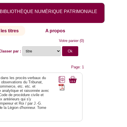
BIBLIOTHÈQUE NUMÉRIQUE PATRIMONIALE
les titres
A propos
Votre panier
(
0
)
Classer par :
Page: 1
dans les procès-verbaux du
s observations du Tribunat,
commerce, etc. etc. et
analytique et raisonnée avec
Code de procédure civile et
 antérieurs qui s'y
Empereur et Roi / par J.-G.
de la Légion d'honneur. Tome