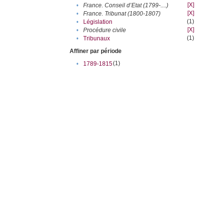
[X]
•
France. Conseil d’Etat (1799-....)
[X]
•
France. Tribunat (1800-1807)
(1)
•
Législation
[X]
•
Procédure civile
(1)
•
Tribunaux
Affiner par période
(1)
•
1789-1815