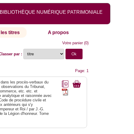
BIBLIOTHÈQUE NUMÉRIQUE PATRIMONIALE
les titres
A propos
Votre panier
(
0
)
Classer par :
Page: 1
dans les procès-verbaux du
s observations du Tribunat,
commerce, etc. etc. et
analytique et raisonnée avec
Code de procédure civile et
 antérieurs qui s'y
Empereur et Roi / par J.-G.
de la Légion d'honneur. Tome