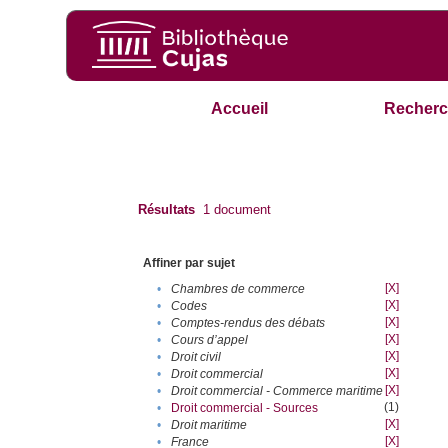
Accueil
Recherc
Résultats
1
document
Affiner par sujet
[X]
•
Chambres de commerce
[X]
•
Codes
[X]
•
Comptes-rendus des débats
[X]
•
Cours d’appel
[X]
•
Droit civil
[X]
•
Droit commercial
[X]
•
Droit commercial - Commerce maritime
(1)
•
Droit commercial - Sources
[X]
•
Droit maritime
[X]
•
France