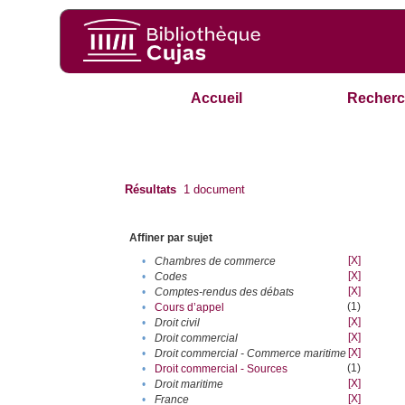
Accueil
Recherc
Résultats
1
document
Affiner par sujet
[X]
•
Chambres de commerce
[X]
•
Codes
[X]
•
Comptes-rendus des débats
(1)
•
Cours d’appel
[X]
•
Droit civil
[X]
•
Droit commercial
[X]
•
Droit commercial - Commerce maritime
(1)
•
Droit commercial - Sources
[X]
•
Droit maritime
[X]
•
France