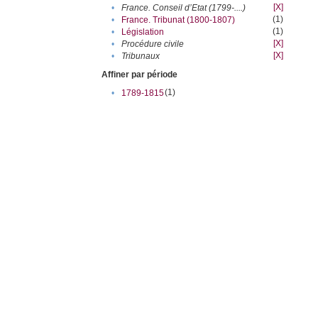
[X]
•
France. Conseil d’Etat (1799-....)
(1)
•
France. Tribunat (1800-1807)
(1)
•
Législation
[X]
•
Procédure civile
[X]
•
Tribunaux
Affiner par période
(1)
•
1789-1815