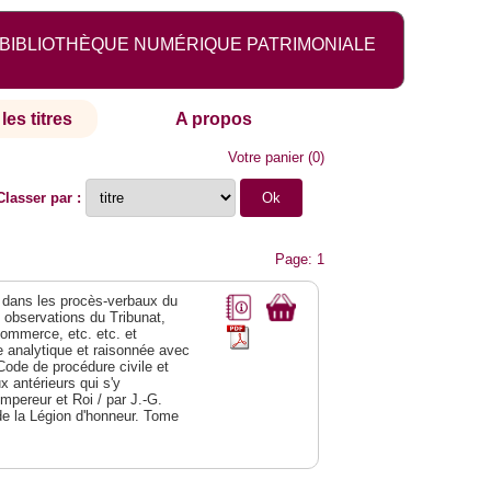
BIBLIOTHÈQUE NUMÉRIQUE PATRIMONIALE
les titres
A propos
Votre panier
(
0
)
Classer par :
Page: 1
dans les procès-verbaux du
s observations du Tribunat,
commerce, etc. etc. et
analytique et raisonnée avec
Code de procédure civile et
 antérieurs qui s'y
Empereur et Roi / par J.-G.
de la Légion d'honneur. Tome