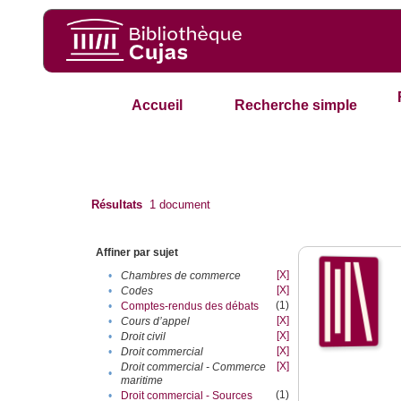
Accueil
Recherche simple
Résultats
1
document
Affiner par sujet
[X]
•
Chambres de commerce
[X]
•
Codes
(1)
•
Comptes-rendus des débats
[X]
•
Cours d’appel
[X]
•
Droit civil
[X]
•
Droit commercial
[X]
Droit commercial - Commerce
•
maritime
(1)
•
Droit commercial - Sources