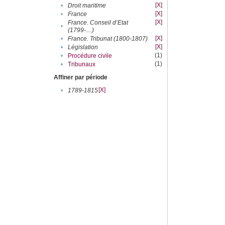
[X]
•
Droit maritime
[X]
•
France
[X]
France. Conseil d’Etat
•
(1799-....)
[X]
•
France. Tribunat (1800-1807)
[X]
•
Législation
(1)
•
Procédure civile
(1)
•
Tribunaux
Affiner par période
[X]
•
1789-1815