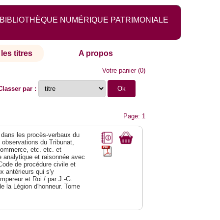
BIBLIOTHÈQUE NUMÉRIQUE PATRIMONIALE
les titres
A propos
Votre panier
(
0
)
Classer par :
Page: 1
dans les procès-verbaux du
s observations du Tribunat,
commerce, etc. etc. et
analytique et raisonnée avec
Code de procédure civile et
 antérieurs qui s'y
Empereur et Roi / par J.-G.
de la Légion d'honneur. Tome