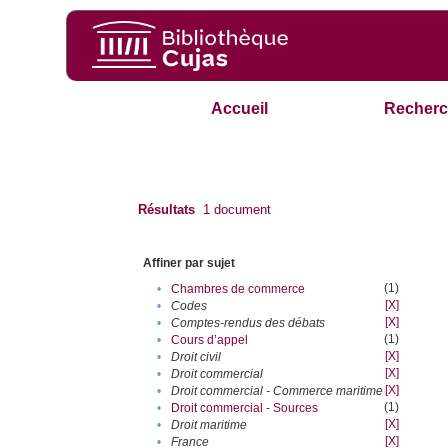
Accueil
Recherc
Résultats
1
document
Affiner par sujet
(1)
•
Chambres de commerce
[X]
•
Codes
[X]
•
Comptes-rendus des débats
(1)
•
Cours d’appel
[X]
•
Droit civil
[X]
•
Droit commercial
[X]
•
Droit commercial - Commerce maritime
(1)
•
Droit commercial - Sources
[X]
•
Droit maritime
[X]
•
France