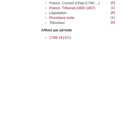
[X]
•
France. Conseil d’Etat (1799-....)
(1)
•
France. Tribunat (1800-1807)
[X]
•
Législation
(1)
•
Procédure civile
[X]
•
Tribunaux
Affiner par période
(1)
•
1789-1815