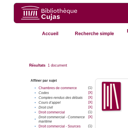
Accueil
Recherche simple
Résultats
1
document
Affiner par sujet
(1)
•
Chambres de commerce
[X]
•
Codes
[X]
•
Comptes-rendus des débats
[X]
•
Cours d’appel
[X]
•
Droit civil
(1)
•
Droit commercial
[X]
Droit commercial - Commerce
•
maritime
(1)
•
Droit commercial - Sources