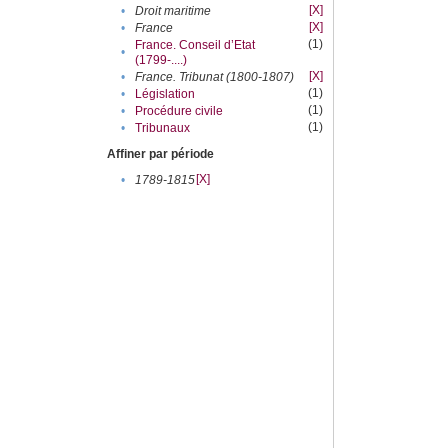
[X]
•
Droit maritime
[X]
•
France
(1)
France. Conseil d’Etat
•
(1799-....)
[X]
•
France. Tribunat (1800-1807)
(1)
•
Législation
(1)
•
Procédure civile
(1)
•
Tribunaux
Affiner par période
[X]
•
1789-1815