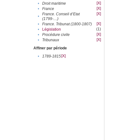
[X]
•
Droit maritime
[X]
•
France
[X]
France. Conseil d’Etat
•
(1799-....)
[X]
•
France. Tribunat (1800-1807)
(1)
•
Législation
[X]
•
Procédure civile
[X]
•
Tribunaux
Affiner par période
[X]
•
1789-1815