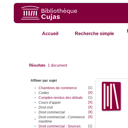
Accueil
Recherche simple
Résultats
1
document
Affiner par sujet
(1)
•
Chambres de commerce
[X]
•
Codes
(1)
•
Comptes-rendus des débats
[X]
•
Cours d’appel
[X]
•
Droit civil
[X]
•
Droit commercial
[X]
Droit commercial - Commerce
•
maritime
(1)
•
Droit commercial - Sources