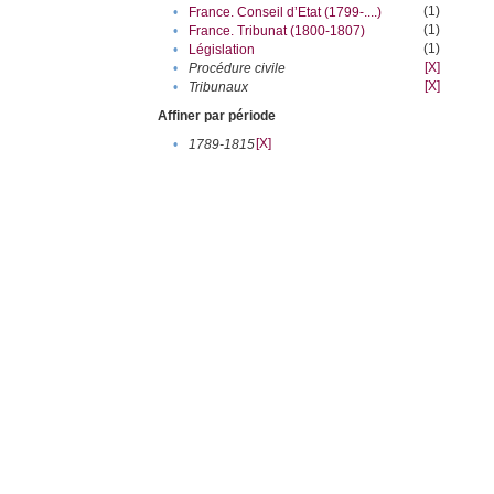
(1)
•
France. Conseil d’Etat (1799-....)
(1)
•
France. Tribunat (1800-1807)
(1)
•
Législation
[X]
•
Procédure civile
[X]
•
Tribunaux
Affiner par période
[X]
•
1789-1815