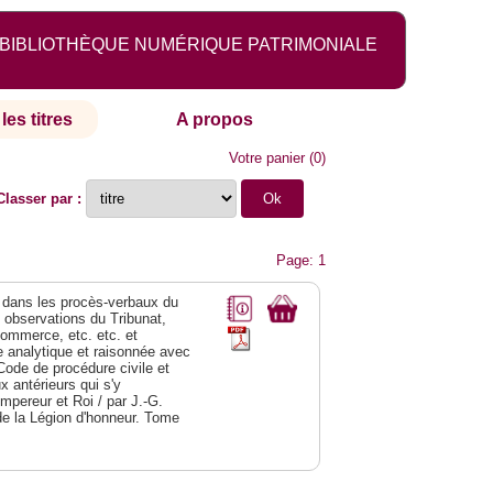
BIBLIOTHÈQUE NUMÉRIQUE PATRIMONIALE
les titres
A propos
Votre panier
(
0
)
Classer par :
Page: 1
dans les procès-verbaux du
s observations du Tribunat,
commerce, etc. etc. et
analytique et raisonnée avec
Code de procédure civile et
 antérieurs qui s'y
Empereur et Roi / par J.-G.
de la Légion d'honneur. Tome