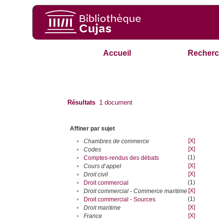
Accueil
Recherc
Résultats
1
document
Affiner par sujet
[X]
•
Chambres de commerce
[X]
•
Codes
(1)
•
Comptes-rendus des débats
[X]
•
Cours d’appel
[X]
•
Droit civil
(1)
•
Droit commercial
[X]
•
Droit commercial - Commerce maritime
(1)
•
Droit commercial - Sources
[X]
•
Droit maritime
[X]
•
France