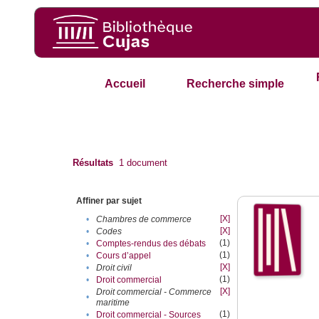
Accueil
Recherche simple
Résultats
1
document
Affiner par sujet
[X]
•
Chambres de commerce
[X]
•
Codes
(1)
•
Comptes-rendus des débats
(1)
•
Cours d’appel
[X]
•
Droit civil
(1)
•
Droit commercial
[X]
Droit commercial - Commerce
•
maritime
(1)
•
Droit commercial - Sources