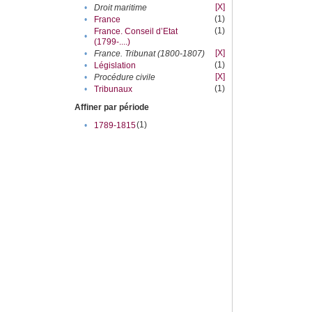
[X]
•
Droit maritime
(1)
•
France
(1)
France. Conseil d’Etat
•
(1799-....)
[X]
•
France. Tribunat (1800-1807)
(1)
•
Législation
[X]
•
Procédure civile
(1)
•
Tribunaux
Affiner par période
(1)
•
1789-1815