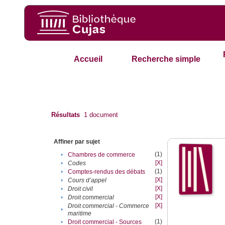
Accueil
Recherche simple
Résultats
1
document
Affiner par sujet
(1)
•
Chambres de commerce
[X]
•
Codes
(1)
•
Comptes-rendus des débats
[X]
•
Cours d’appel
[X]
•
Droit civil
[X]
•
Droit commercial
[X]
Droit commercial - Commerce
•
maritime
(1)
•
Droit commercial - Sources