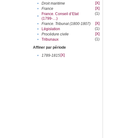
[X]
•
Droit maritime
[X]
•
France
(1)
France. Conseil d’Etat
•
(1799-....)
[X]
•
France. Tribunat (1800-1807)
(1)
•
Législation
[X]
•
Procédure civile
(1)
•
Tribunaux
Affiner par période
[X]
•
1789-1815